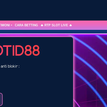
TIMONI
CARA BETTING
🔥 RTP SLOT LIVE 🔥
OTID88
nti blokir :