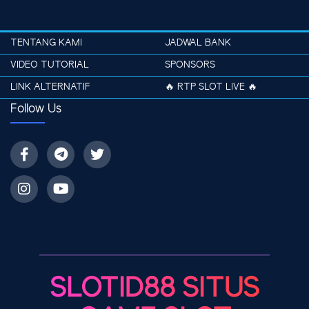
TENTANG KAMI
JADWAL BANK
VIDEO TUTORIAL
SPONSORS
LINK ALTERNATIF
🔥 RTP SLOT LIVE 🔥
Follow Us
SLOTID88 SITUS